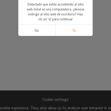
Detectado que estás accediendo al sitio
web móvil en una computadora, ¿deseas
redirigir al sitio web de escritorio? Haz
clic en 'sí' para continuar
No
Si
Cookie settings
sible experience. They also allow us to analyze user behavior in 